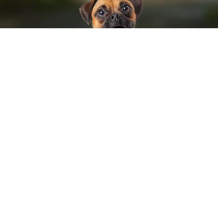
🌱 Durabilité
Vous êtes sur le site officiel de
Mas Torrencito in Girona
.
C’est
pourquoi nous pouvons vous offrir le
meilleur prix possible
,
ainsi que des
offres uniques
, une
réservation immédiate
et
un
contrat direct
.