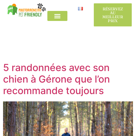
Etiqueta:
RÉSERVEZ
RÉSERVEZ
AU
AU
MEILLEUR
MEILLEUR
PRIX
PRIX
hébergement
chien Gérone
La maison de campagne
L´Alt Empordà
La maison de campagne
L´Alt Empordà
5 randonnées avec son
chien à Gérone que l’on
recommande toujours