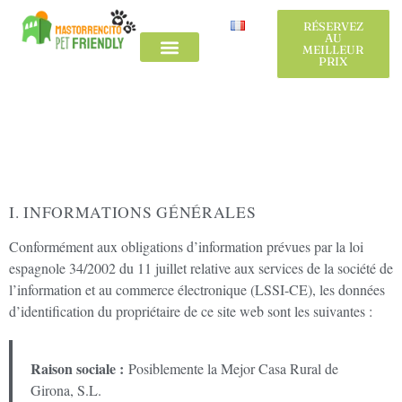
RÉSERVEZ
RÉSERVEZ
AU
AU
MEILLEUR
MEILLEUR
PRIX
PRIX
Mentions Légales et Conditions
La maison de campagne
L´Alt Empordà
La maison de campagne
L´Alt Empordà
Générales d’Utilisation
I. INFORMATIONS GÉNÉRALES
Conformément aux obligations d’information prévues par la loi
espagnole 34/2002 du 11 juillet relative aux services de la société de
l’information et au commerce électronique (LSSI-CE), les données
d’identification du propriétaire de ce site web sont les suivantes :
Raison sociale :
Posiblemente la Mejor Casa Rural de
Girona, S.L.