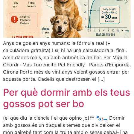
Anys de gos en anys humans: la fórmula real (+
calculadora gratuïta) I sí, hi ha una calculadora al final.
Amb dades reals, no amb aritmètica de bar. Per Miguel
Chordi · Mas Torrencito Pet Friendly · Parets d’Empordà,
Girona Porto més de vint anys veient gossos entrar per
aquesta porta. Cadells que destrossen el […]
Per què dormir amb els teus
gossos pot ser bo
(el que diu la ciència i el que opino jo)** 🐾🛏️ Dormir
amb gossos és un d’aquells temes que divideixen el
món gairebé tant com la truita amb o sense ceba.Hi ha