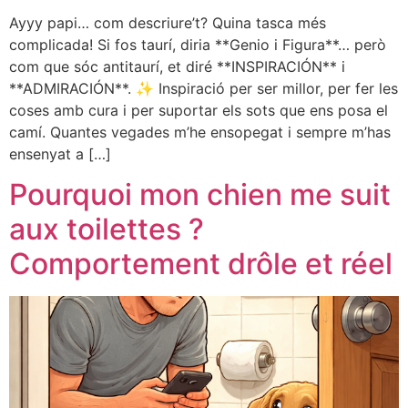
Ayyy papi… com descriure’t? Quina tasca més
complicada! Si fos taurí, diria **Genio i Figura**… però
com que sóc antitaurí, et diré **INSPIRACIÓN** i
**ADMIRACIÓN**. ✨ Inspiració per ser millor, per fer les
coses amb cura i per suportar els sots que ens posa el
camí. Quantes vegades m’he ensopegat i sempre m’has
ensenyat a […]
Pourquoi mon chien me suit
aux toilettes ?
Comportement drôle et réel