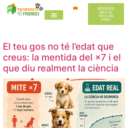
Categoría:
Viatjar
RESERVA
RESERVA
ARA AL
ARA AL
MILLOR
MILLOR
PREU
PREU
amb gos
Viatjar amb gossos
L´Alt Empordà
Viatjar amb gossos
L´Alt Empordà
El teu gos no té l’edat que
creus: la mentida del ×7 i el
que diu realment la ciència