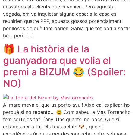
missatges als clients que hi venien. Però aquesta
vegada, em va inquietar alguna cosa: a la casa es
reunirien quatre PPP, aquests gossos potencialment
perillosos de què tant parlen. Sabia que tot podia sortir
bé… però […]
🎁 La història de la
guanyadora que volia el
premi a BIZUM 😂 (Spoiler:
NO)
Ai mare meva el que us porto avui! Això cal explicar-ho
perquè si no rebento… 😅 Com sabeu, a Mas Torrencito
fem sortejos tot l´any. Uns quants, no pocs. Que si
estades per a tu i els teus peluts 🐶 , que si
experiències úniques per desconnectar entre setmana…