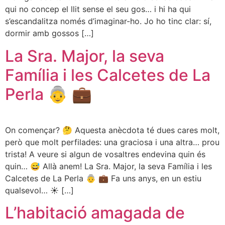
qui no concep el llit sense el seu gos… i hi ha qui
s’escandalitza només d’imaginar-ho. Jo ho tinc clar: sí,
dormir amb gossos […]
La Sra. Major, la seva
Família i les Calcetes de La
Perla 👵 💼
On començar? 🤔 Aquesta anècdota té dues cares molt,
però que molt perfilades: una graciosa i una altra… prou
trista! A veure si algun de vosaltres endevina quin és
quin… 😅 Allà anem! La Sra. Major, la seva Família i les
Calcetes de La Perla 👵 💼 Fa uns anys, en un estiu
qualsevol… ☀️ […]
L’habitació amagada de